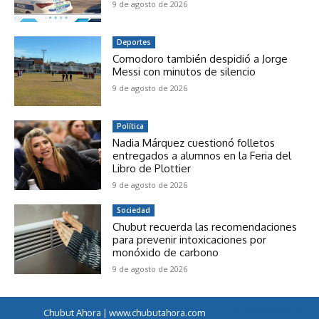
9 de agosto de 2026
Deportes
Comodoro también despidió a Jorge
Messi con minutos de silencio
9 de agosto de 2026
Política
Nadia Márquez cuestionó folletos
entregados a alumnos en la Feria del
Libro de Plottier
9 de agosto de 2026
Sociedad
Chubut recuerda las recomendaciones
para prevenir intoxicaciones por
monóxido de carbono
9 de agosto de 2026
Chubut Ahora | www.chubutahora.com
horarios de colectivos a famaillá tucumán