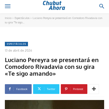
Inicio
Espectáculos
Luciano Pereyra se presentará en Comodoro Rivadavia con
su gira "Te sigo...
ESPECTÁCULOS
13 de abril de 2026
Luciano Pereyra se presentará en
Comodoro Rivadavia con su gira
«Te sigo amando»
Facebook
Twitter
Pinterest