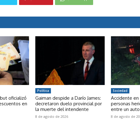
Política
Sociedad
ut oficializó
Gaiman despide a Darío James:
Accidente en 
descuentos en
decretaron duelo provincial por
personas heri
la muerte del intendente
entre un auto
8 de agosto de 2026
8 de agosto de 2