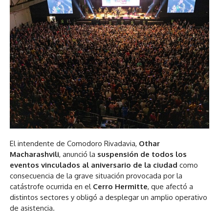
El intendente de Comodoro Rivadavia,
Othar
Macharashvili
, anunció la
suspensión de todos los
eventos vinculados al aniversario de la ciudad
como
consecuencia de la grave situación provocada por la
catástrofe ocurrida en el
Cerro Hermitte
, que afectó a
distintos sectores y obligó a desplegar un amplio operativo
de asistencia.