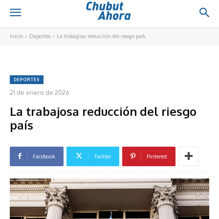
Inicio
Deportes
La trabajosa reducción del riesgo país
DEPORTES
21 de enero de 2026
La trabajosa reducción del riesgo
país
Facebook
Twitter
Pinterest