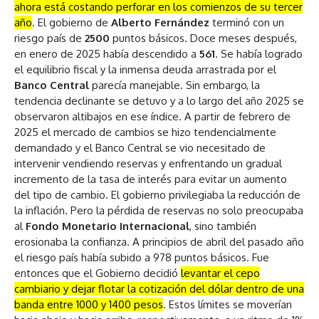
ahora está costando perforar en los comienzos de su tercer
año
. El gobierno de
Alberto Fernández
terminó con un
riesgo país de
2500
puntos básicos. Doce meses después,
en enero de 2025 había descendido a
561
. Se había logrado
el equilibrio fiscal y la inmensa deuda arrastrada por el
Banco Central
parecía manejable. Sin embargo, la
tendencia declinante se detuvo y a lo largo del año 2025 se
observaron altibajos en ese índice. A partir de febrero de
2025 el mercado de cambios se hizo tendencialmente
demandado y el Banco Central se vio necesitado de
intervenir vendiendo reservas y enfrentando un gradual
incremento de la tasa de interés para evitar un aumento
del tipo de cambio. El gobierno privilegiaba la reducción de
la inflación. Pero la pérdida de reservas no solo preocupaba
al
Fondo Monetario Internacional
, sino también
erosionaba la confianza. A principios de abril del pasado año
el riesgo país había subido a 978 puntos básicos. Fue
entonces que el Gobierno decidió
levantar el cepo
cambiario y dejar flotar la cotización del dólar dentro de una
banda entre 1000 y 1400 pesos
. Estos límites se moverían