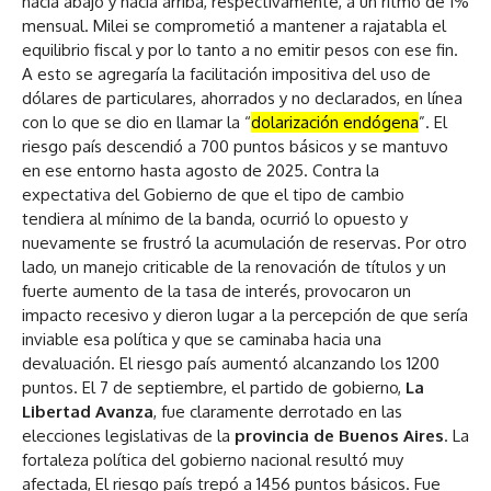
hacia abajo y hacia arriba, respectivamente, a un ritmo de 1%
mensual. Milei se comprometió a mantener a rajatabla el
equilibrio fiscal y por lo tanto a no emitir pesos con ese fin.
A esto se agregaría la facilitación impositiva del uso de
dólares de particulares, ahorrados y no declarados, en línea
con lo que se dio en llamar la “
dolarización endó
g
ena
”. El
riesgo país descendió a 700 puntos básicos y se mantuvo
en ese entorno hasta agosto de 2025. Contra la
expectativa del Gobierno de que el tipo de cambio
tendiera al mínimo de la banda, ocurrió lo opuesto y
nuevamente se frustró la acumulación de reservas. Por otro
lado, un manejo criticable de la renovación de títulos y un
fuerte aumento de la tasa de interés, provocaron un
impacto recesivo y dieron lugar a la percepción de que sería
inviable esa política y que se caminaba hacia una
devaluación. El riesgo país aumentó alcanzando los 1200
puntos. El 7 de septiembre, el partido de gobierno,
La
Libertad Avanza
, fue claramente derrotado en las
elecciones legislativas de la
provincia de Buenos Aires
. La
fortaleza política del gobierno nacional resultó muy
afectada, El riesgo país trepó a 1456 puntos básicos. Fue