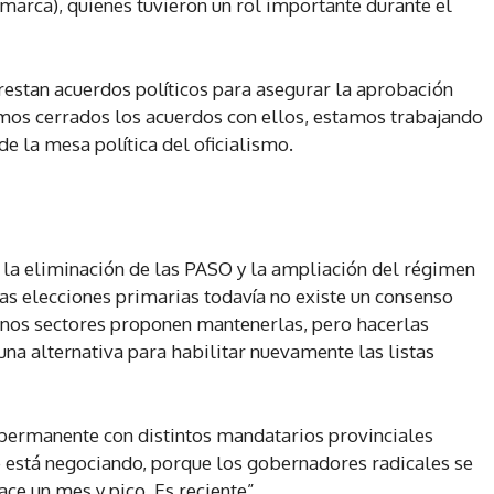
tamarca), quienes tuvieron un rol importante durante el
 restan acuerdos políticos para asegurar la aprobación
emos cerrados los acuerdos con ellos, estamos trabajando
de la mesa política del oficialismo.
la eliminación de las PASO y la ampliación del régimen
las elecciones primarias todavía no existe un consenso
lgunos sectores proponen mantenerlas, pero hacerlas
na alternativa para habilitar nuevamente las listas
 permanente con distintos mandatarios provinciales
e está negociando, porque los gobernadores radicales se
ace un mes y pico. Es reciente”.