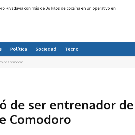
ivadavia con más de 36 kilos de cocaína en un operativo en
entos de fieles se acercaron a pedir por trabajo y a agradecer
Buenos Aires
s
Política
Sociedad
Tecno
azzo de Comodoro
jó de ser entrenador de
de Comodoro