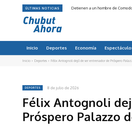
Detienen a un hombre de Comodoro R
Día de San Cayetano en Comodoro: ci
ÚLTIMAS NOTICIAS
Inicio
Deportes
Economía
Espectáculo
Inicio
Deportes
Félix Antognoli dejó de ser entrenador de Próspero Pal
8 de julio de 2026
DEPORTES
Félix Antognoli de
Próspero Palazzo 