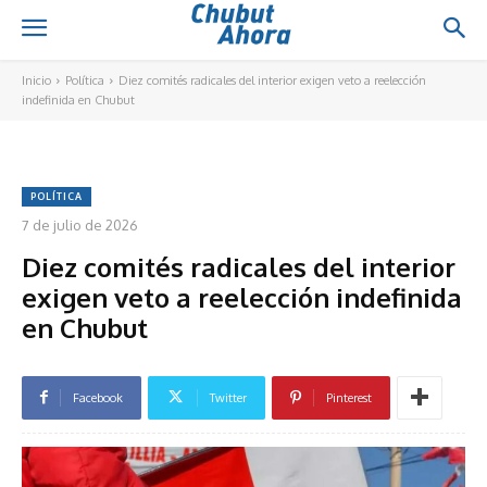
Inicio
Política
Diez comités radicales del interior exigen veto a reelección
indefinida en Chubut
POLÍTICA
7 de julio de 2026
Diez comités radicales del interior
exigen veto a reelección indefinida
en Chubut
Facebook
Twitter
Pinterest