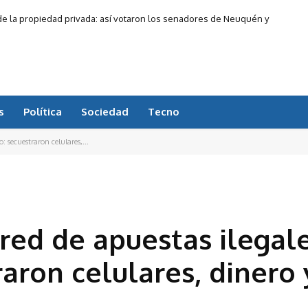
 de la propiedad privada: así votaron los senadores de Neuquén y
Río Negro
s
Política
Sociedad
Tecno
 secuestraron celulares,...
red de apuestas ilegal
aron celulares, dinero 