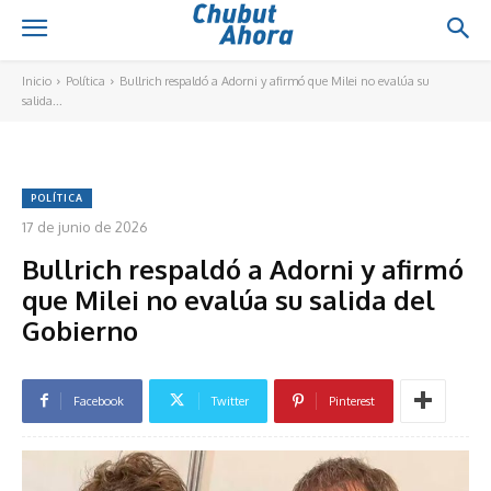
Inicio
Política
Bullrich respaldó a Adorni y afirmó que Milei no evalúa su
salida...
POLÍTICA
17 de junio de 2026
Bullrich respaldó a Adorni y afirmó
que Milei no evalúa su salida del
Gobierno
Facebook
Twitter
Pinterest