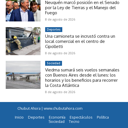
Neuquén marcó posición en el Senado
por la Ley de Tierras y el Manejo del
Fuego
8 de agosto de 2026
Deportes
Una camioneta se incrustó contra un
local comercial en el centro de
Cipolletti
8 de agosto de 2026
Sociedad
Viedma sumará seis vuelos semanales
con Buenos Aires desde el lunes: los
horarios y los beneficios para recorrer
la Costa Atlántica
8 de agosto de 2026
Chubut Ahora | www.chubutahora.com
horarios de colectivos a famaillá tucumán
Inicio
Deportes
Economía
Espectáculos
Política
Sociedad
Tecno