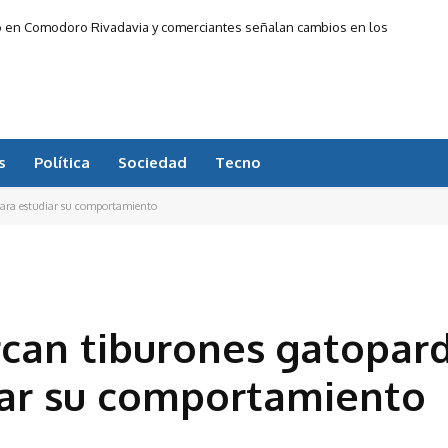
en Comodoro Rivadavia y comerciantes señalan cambios en los
hábitos de compra
s
Política
Sociedad
Tecno
para estudiar su comportamiento
rcan tiburones gatopar
iar su comportamiento