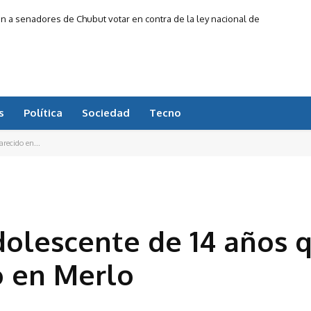
on a senadores de Chubut votar en contra de la ley nacional de
propiedad privada
s
Política
Sociedad
Tecno
recido en...
adolescente de 14 años 
o en Merlo