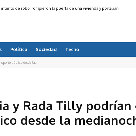
r intento de robo: rompieron la puerta de una vivienda y portaban
un arma
s
Política
Sociedad
Tecno
sporte público desde la...
a y Rada Tilly podrían
lico desde la medianoc