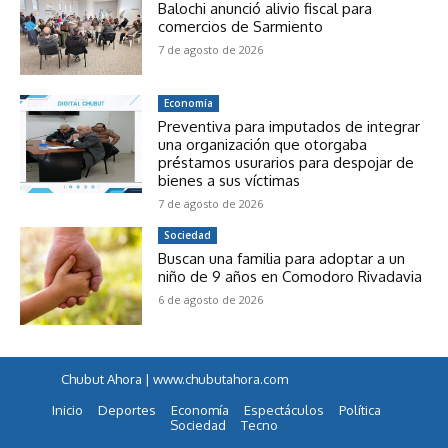
Balochi anunció alivio fiscal para
comercios de Sarmiento
7 de agosto de 2026
Economía
Preventiva para imputados de integrar
una organización que otorgaba
préstamos usurarios para despojar de
bienes a sus víctimas
7 de agosto de 2026
Sociedad
Buscan una familia para adoptar a un
niño de 9 años en Comodoro Rivadavia
6 de agosto de 2026
Chubut Ahora | www.chubutahora.com
horarios de colectivos a famaillá tucumán
Inicio
Deportes
Economía
Espectáculos
Política
Sociedad
Tecno