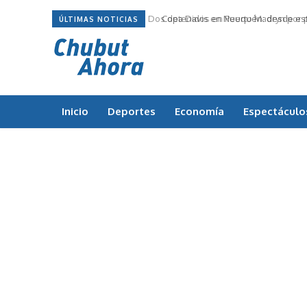
Dos detenidos en Puerto Madryn por p
Copa Davis en Neuquén: desde este 
ÚLTIMAS NOTICIAS
Inicio
Deportes
Economía
Espectáculo