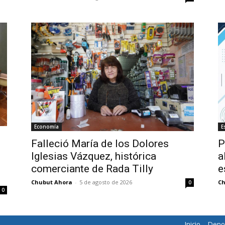
Economía
E
Falleció María de los Dolores
P
Iglesias Vázquez, histórica
a
comerciante de Rada Tilly
e
Chubut Ahora
-
5 de agosto de 2026
Ch
0
0
Inicio
Depo
horarios de colectivos a famaillá tucumán