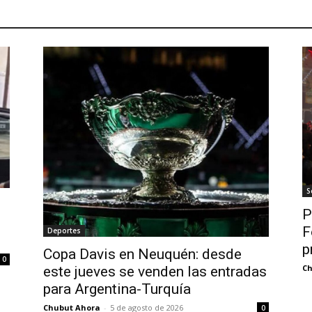
S
P
F
Deportes
p
Copa Davis en Neuquén: desde
0
Ch
este jueves se venden las entradas
para Argentina-Turquía
Chubut Ahora
-
5 de agosto de 2026
0