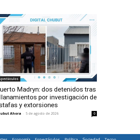
spectáculos
uerto Madryn: dos detenidos tras
llanamientos por investigación de
stafas y extorsiones
ubut Ahora
-
5 de agosto de 2026
0
rtes
Economía
Espectáculos
Política
Sociedad
Tecno